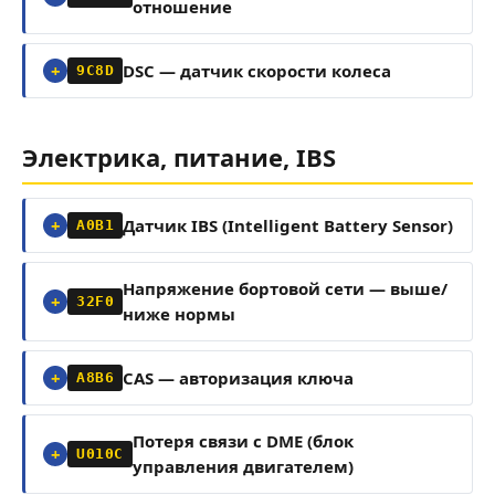
отношение
DSC — датчик скорости колеса
9C8D
Электрика, питание, IBS
Датчик IBS (Intelligent Battery Sensor)
A0B1
Напряжение бортовой сети — выше/
32F0
ниже нормы
CAS — авторизация ключа
A8B6
Потеря связи с DME (блок
U010C
управления двигателем)