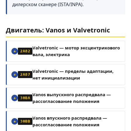
дилерском сканере (ISTA/INPA).
Двигатель: Vanos и Valvetronic
Valvetronic — мотор эксцентрикового
2A82
вала, электрика
Valvetronic — пределы адаптации,
2A87
нет инициализации
Vanos выпускного распредвала —
30BA
рассогласование положения
Vanos впускного распредвала —
30BB
рассогласование положения