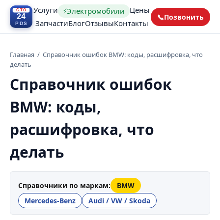
Услуги
Цены
Электромобили
⚡
📞
Позвонить
Запчасти
Блог
Отзывы
Контакты
Главная
/
Справочник ошибок BMW: коды, расшифровка, что
делать
Справочник ошибок
BMW: коды,
расшифровка, что
делать
Справочники по маркам:
BMW
Mercedes-Benz
Audi / VW / Skoda