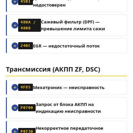
4501
недостоверен
Сажевый фильтр (DPF) —
480A /
превышение лимита сажи
4808
EGR — недостаточный поток
240C
Трансмиссия (АКПП ZF, DSC)
Мехатроник — неисправность
4F85
Запрос от блока АКПП на
P0700
индикацию неисправности
Некорректное передаточное
P0730