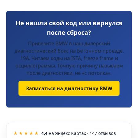
Не нашли свой код или вернулся
после сброса?
Привезите BMW в наш дилерский
диагностический бокс на Бетонном проезде,
19А. Читаем коды на ISTA, freeze frame и
осциллограммы. Точную причину называем
после диагностики, не «с потолка».
Записаться на диагностику BMW
★★★★★
4,4
на Яндекс Картах ·
147
отзывов