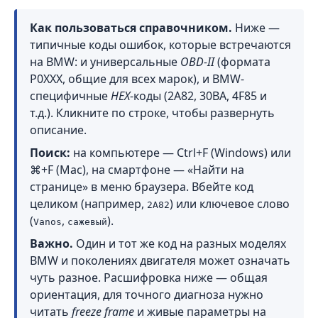
Как пользоваться справочником.
Ниже —
типичные коды ошибок, которые встречаются
на BMW: и универсальные
OBD-II
(формата
P0XXX, общие для всех марок), и BMW-
специфичные
HEX
-коды (2A82, 30BA, 4F85 и
т.д.). Кликните по строке, чтобы развернуть
описание.
Поиск:
на компьютере — Ctrl+F (Windows) или
⌘+F (Mac), на смартфоне — «Найти на
странице» в меню браузера. Вбейте код
целиком (например,
) или ключевое слово
2A82
(
,
).
Vanos
сажевый
Важно.
Один и тот же код на разных моделях
BMW и поколениях двигателя может означать
чуть разное. Расшифровка ниже — общая
ориентация, для точного диагноза нужно
читать
freeze frame
и живые параметры на