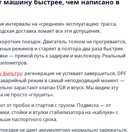
 машину быстрее, чем написано в
 интервалы на «среднюю» эксплуатацию: трасса,
одская доставка ломает все эти допущения.
коротких поездок. Двигатель толком не прогревается,
ных режимов и стареет в полтора-два раза быстрее.
тавки — прямой путь к задирам и масложору. Реальный
километров.
у фильтру
: регенерация не успевает завершиться, DPF
 в аварийный режим в самый неподходящий момент —
льно зарастают клапан EGR и впуск. Мы видим эту
а не просто «глушить».
т от пробок и стартов с грузом. Подвеска — от
ки, стойки и втулки стабилизатора на «каблуке» с
ньше паспортного срока.
 поездки не дают аккумулятору нормально заряжаться,