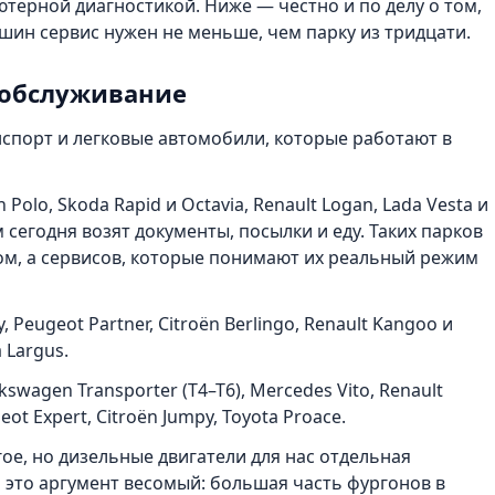
терной диагностикой. Ниже — честно и по делу о том,
ашин сервис нужен не меньше, чем парку из тридцати.
 обслуживание
спорт и легковые автомобили, которые работают в
Polo, Skoda Rapid и Octavia, Renault Logan, Lada Vesta и
чём сегодня возят документы, посылки и еду. Таких парков
ом, а сервисов, которые понимают их реальный режим
Peugeot Partner, Citroën Berlingo, Renault Kangoo и
a Largus.
swagen Transporter (T4–T6), Mercedes Vito, Renault
geot Expert, Citroën Jumpy, Toyota Proace.
гое, но дизельные двигатели для нас отдельная
 это аргумент весомый: большая часть фургонов в