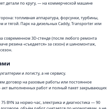
яет детали по кругу, — на коммерческой машине
орона: топливная аппаратура, форсунки, турбины,
 и тягой. Парк на дизельных Caddy, Transporter или
а современном 3D-стенде (после любого ремонта
аче резина «съедается» за сезон) и шиномонтаж,
сезон.
цами
хгалтерии и логисту, а не сервису.
м договор на разовые работы или постоянное
 — акт выполненных работ и полный пакет закрывающих
5 BYN за нормо-час, электрика и диагностика — 90
 договоре, объём работ считается по нормативам, а не