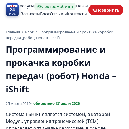
Услуги
Цены
Электромобили
⚡
📞
Позвонить
Запчасти
Блог
Отзывы
Контакты
Главная
/
Блог
/
Программирование и прокачка коробки
передач (робот) Honda – iShift
Программирование и
прокачка коробки
передач (робот) Honda –
iShift
25 марта 2019
· обновлено
27 июля 2026
Система i-SHIFT является системой, в которой
Модуль управления трансмиссией (TCM)
определяет оптимальное условие, в основе