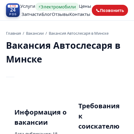
Услуги
Цены
Электромобили
⚡
📞
Позвонить
Запчасти
Блог
Отзывы
Контакты
Главная
/
Вакансии
/
Вакансия Автослесаря в Минске
Вакансия Автослесаря в
Минске
Требования
Информация о
к
вакансии
соискателю
Дата публикации: 18